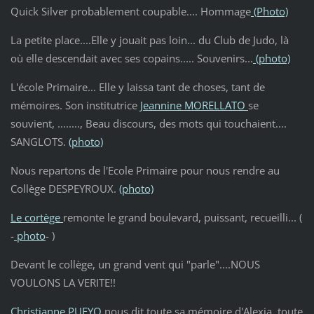
Quick Silver probablement coupable.... Hommage
(Photo)
La petite place....Elle y jouait pas loin... du Club de Judo, là
où elle descendait avec ses copains..... Souvenirs...
(photo)
L'école Primaire... Elle y laissa tant de choses, tant de
mémoires. Son institutrice
Jeannine MORELLATO
se
souvient, ........, Beau discours, des mots qui touchaient....
SANGLOTS.
(photo)
Nous repartons de l'Ecole Primaire pour nous rendre au
Collège DESPEYROUX.
(photo)
Le cortège
remonte le grand boulevard, puissant, recueilli... (
-
photo
- )
Devant le collège, un grand vent qui "parle"....NOUS
VOULONS LA VERITE!!
Christianne PUEYO
nous dit toute sa mémoire d'Alexia, toute