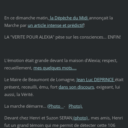
En ce dimanche matin,
la Dépèche du Midi
annonçait la
Marche par
un article intense et prédictif
!
LA "VERITE POUR ALEXIA" pèse sur les consciences... ENFIN!
L'émotion était grande devant la maison d'Alexia; respect,
recueillement,
mes quelques mots....
Le Maire de Beaumont de Lomagne,
Jean Luc DEPRINCE
était
présent, receuilli, ému, fort
dans son discours
, exigeant, lui
aussi, la Vérité.
La marche démarre...
(Photo
-
Photo).
Devant chez Henri et Suzon SERAN
(photo)
, mes amis, Henri
fut un grand témoin qui me permit de détecter cette 106